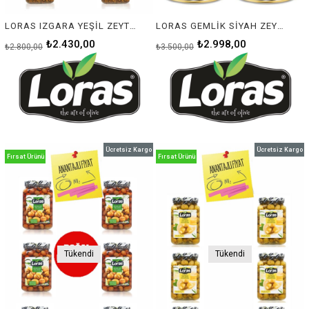
LORAS IZGARA YEŞİL ZEYTİN 850 Gr 6'LI KOLİ
LORAS GEMLİK SİYAH ZEYTİN TENEKE HİPER 1400 GR 4'LÜ KOLİ
₺2.430,00
₺2.998,00
₺2.800,00
₺3.500,00
Ücretsiz Kargo
Ücretsiz Kargo
Fırsat Ürünü
Fırsat Ürünü
Tükendi
Tükendi