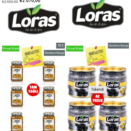
₺2.070,00
₺2.500,00
%13
Ücretsiz Kargo
Fırsat Ürünü
Fırsat Ürünü
İndirim
Ücretsiz Kargo
%13İndirim
Tükendi