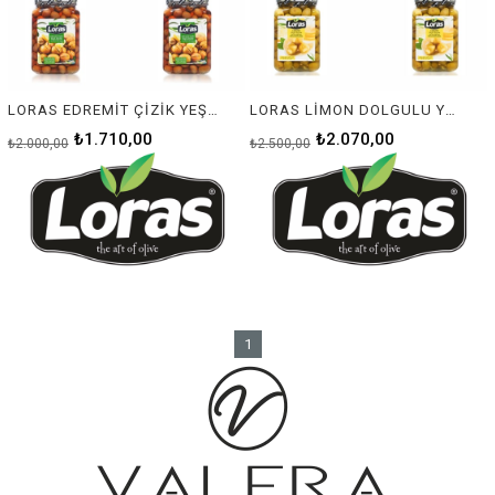
LORAS EDREMİT ÇİZİK YEŞİL ZEYTİN 900 Gr 6'LI KOLİ
LORAS LİMON DOLGULU YEŞİL ZEYTİN 900 Gr 6'LI KOLİ
₺1.710,00
₺2.070,00
₺2.000,00
₺2.500,00
1