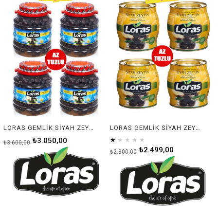
LORAS GEMLİK SİYAH ZEYTİN PET MEGA 2000 GR 4'LÜ KOLİ
LORAS GEMLİK SİYAH ZEYTİN TENEKE SÜPER 2000 GR 4'LÜ KOLİ
₺3.050,00
★
★
★
★
★
₺3.600,00
₺2.499,00
₺2.800,00