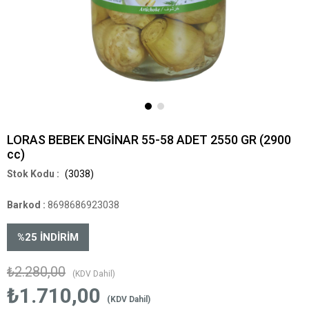
LORAS BEBEK ENGİNAR 55-58 ADET 2550 GR (2900
cc)
(3038)
Barkod
:
8698686923038
%
25
İNDIRIM
₺2.280,00
(KDV Dahil)
₺1.710,00
(KDV Dahil)